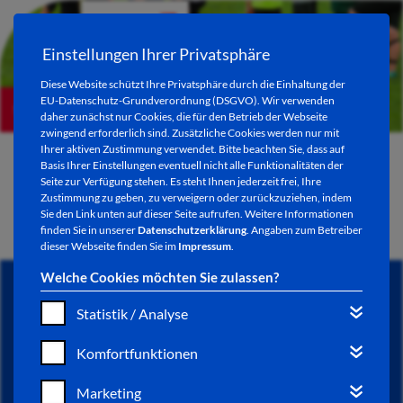
Einstellungen Ihrer Privatsphäre
Diese Website schützt Ihre Privatsphäre durch die Einhaltung der
EU-Datenschutz-Grundverordnung (DSGVO). Wir verwenden
Stadtverband der Bad Hersfelder Sportvereine
daher zunächst nur Cookies, die für den Betrieb der Webseite
zwingend erforderlich sind. Zusätzliche Cookies werden nur mit
Ihrer aktiven Zustimmung verwendet. Bitte beachten Sie, dass auf
Sie sind hier:
Sportvereine
> Änderungen / Neueintrag melden
Basis Ihrer Einstellungen eventuell nicht alle Funktionalitäten der
Seite zur Verfügung stehen. Es steht Ihnen jederzeit frei, Ihre
Änderungen oder Neueintrag
Zustimmung zu geben, zu verweigern oder zurückzuziehen, indem
Sie den Link unten auf dieser Seite aufrufen. Weitere Informationen
melden
finden Sie in unserer
Datenschutzerklärung
. Angaben zum Betreiber
dieser Webseite finden Sie im
Impressum
.
Welche Cookies möchten Sie zulassen?
Statistik / Analyse
Komfortfunktionen
Marketing